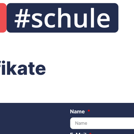
fikate
Name