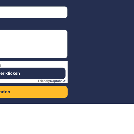
g
ier klicken
Friendly
Captcha ⇗
nden