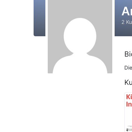
A
2
Ku
Bi
Die
Ku