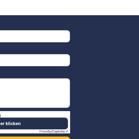
g
ier klicken
Friendly
Captcha ⇗