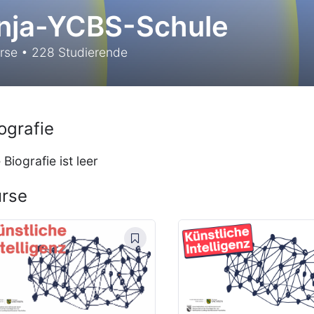
nja-YCBS-Schule
rse
•
228
Studierende
ografie
 Biografie ist leer
rse