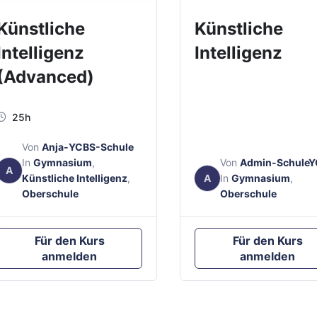
Künstliche
Künstliche
Intelligenz
Intelligenz
(Advanced)
25h
Von
Anja-YCBS-Schule
In
Gymnasium
,
Von
Admin-Schule
A
Künstliche Intelligenz
,
A
In
Gymnasium
,
Oberschule
Oberschule
Für den Kurs
Für den Kurs
anmelden
anmelden