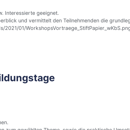
. Interessierte geeignet.
Überblick und vermittelt den Teilnehmenden die grund
ads/2021/01/WorkshopsVortraege_StiftPapier_wKbS.pn
ildungstage
nen.
en zum gewählten Theme, sowie die praktische Umsetzu