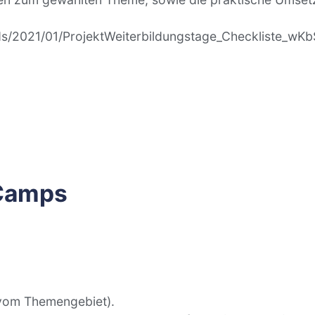
ds/2021/01/ProjektWeiterbildungstage_Checkliste_wK
Camps
 vom Themengebiet).