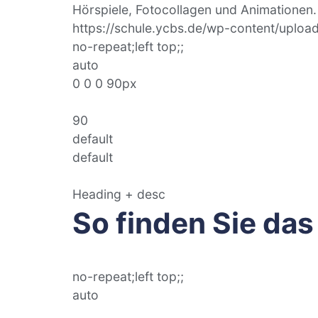
Hörspiele, Fotocollagen und Animationen.
https://schule.ycbs.de/wp-content/uplo
no-repeat;left top;;
auto
0 0 0 90px
90
default
default
Heading + desc
So finden Sie das
no-repeat;left top;;
auto