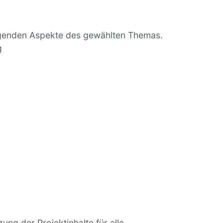
legenden Aspekte des gewählten Themas.
g
ng der Projektinhalte für alle