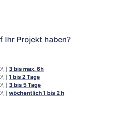
 Ihr Projekt haben?
0\”]
3 bis max. 6h
0\”]
1 bis 2 Tage
0\”]
3 bis 5 Tage
0\”]
wöchentlich 1 bis 2 h