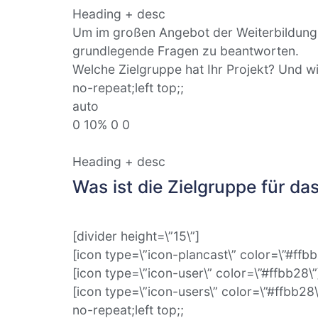
Heading + desc
Um im großen Angebot der Weiterbildungsm
grundlegende Fragen zu beantworten.
Welche Zielgruppe hat Ihr Projekt? Und w
no-repeat;left top;;
auto
0 10% 0 0
Heading + desc
Was ist die Zielgruppe für da
[divider height=\”15\”]
[icon type=\”icon-plancast\” color=\”#ffb
[icon type=\”icon-user\” color=\”#ffbb28\
[icon type=\”icon-users\” color=\”#ffbb28
no-repeat;left top;;