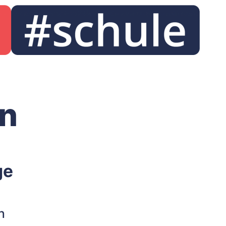
en
ge
h