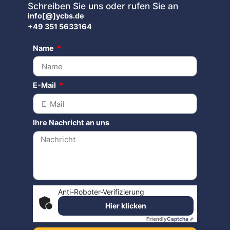
Schreiben Sie uns oder rufen Sie an
info[@]ycbs.de
+49 351 5633164
Name
E-Mail
Ihre Nachricht an uns
Anti-Roboter-Verifizierung
Hier klicken
Friendly
Captcha ⇗