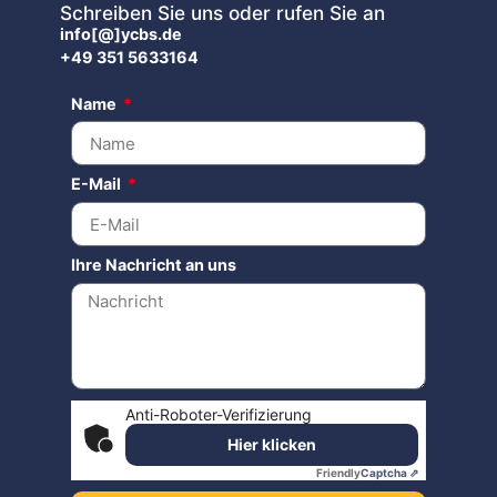
Schreiben Sie uns oder rufen Sie an
info[@]ycbs.de
+49 351 5633164
Name
E-Mail
Ihre Nachricht an uns
Anti-Roboter-Verifizierung
Hier klicken
Friendly
Captcha ⇗