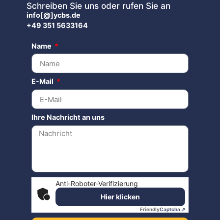
Schreiben Sie uns oder rufen Sie an
info[@]ycbs.de
+49 351 5633164
Name
E-Mail
Ihre Nachricht an uns
Anti-Roboter-Verifizierung
Hier klicken
Friendly
Captcha ⇗