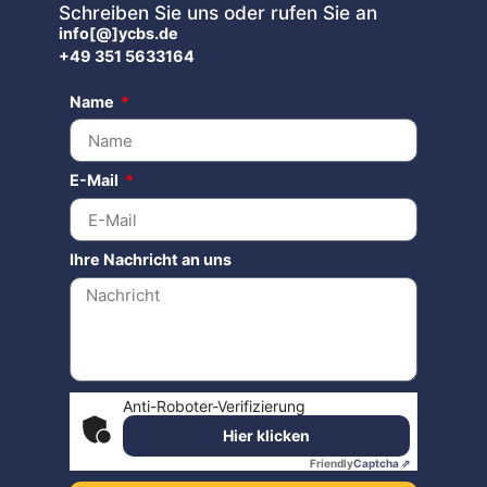
Schreiben Sie uns oder rufen Sie an
info[@]ycbs.de
+49 351 5633164
Name
E-Mail
Ihre Nachricht an uns
Anti-Roboter-Verifizierung
Hier klicken
Friendly
Captcha ⇗