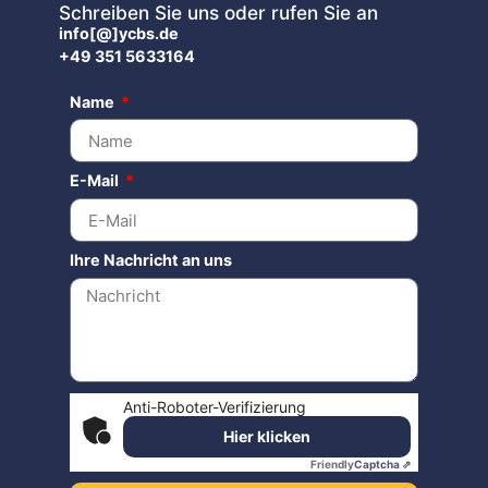
Schreiben Sie uns oder rufen Sie an
info[@]ycbs.de
+49 351 5633164
Name
E-Mail
Ihre Nachricht an uns
Anti-Roboter-Verifizierung
Hier klicken
Friendly
Captcha ⇗