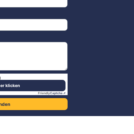
g
ier klicken
Friendly
Captcha ⇗
nden