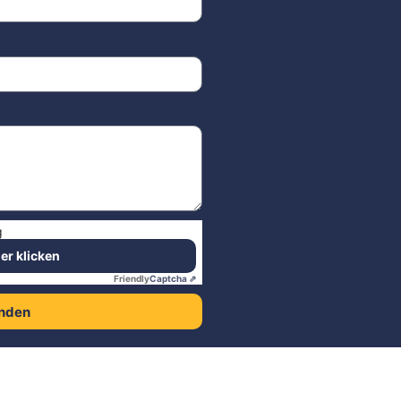
g
ier klicken
Friendly
Captcha ⇗
nden