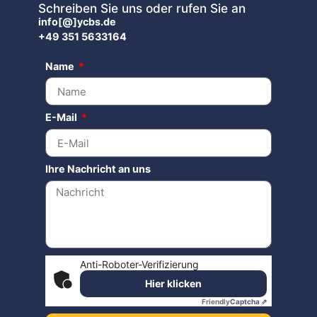
Schreiben Sie uns oder rufen Sie an
info[@]ycbs.de
+49 351 5633164
Name
E-Mail
Ihre Nachricht an uns
Anti-Roboter-Verifizierung
Hier klicken
Friendly
Captcha ⇗