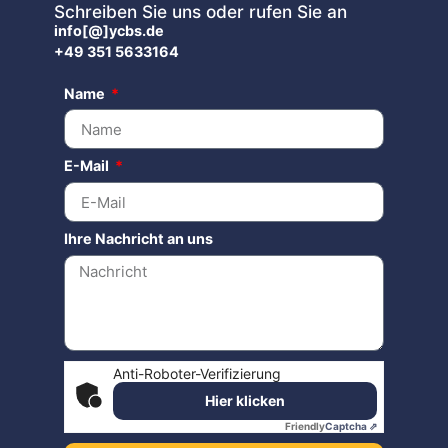
Schreiben Sie uns oder rufen Sie an
info[@]ycbs.de
+49 351 5633164
Name
E-Mail
Ihre Nachricht an uns
Anti-Roboter-Verifizierung
Hier klicken
Friendly
Captcha ⇗