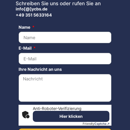
Schreiben Sie uns oder rufen Sie an
info[@]ycbs.de
+49 351 5633164
Name
E-Mail
Ihre Nachricht an uns
Anti-Roboter-Verifizierung
Hier klicken
Friendly
Captcha ⇗