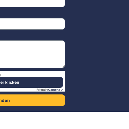
g
ier klicken
Friendly
Captcha ⇗
nden