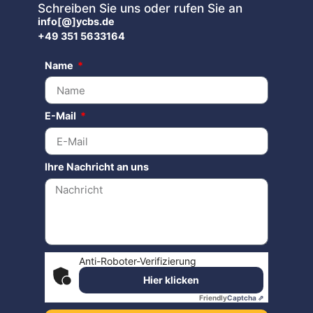
Schreiben Sie uns oder rufen Sie an
info[@]ycbs.de
+49 351 5633164
Name
E-Mail
Ihre Nachricht an uns
Anti-Roboter-Verifizierung
Hier klicken
Friendly
Captcha ⇗