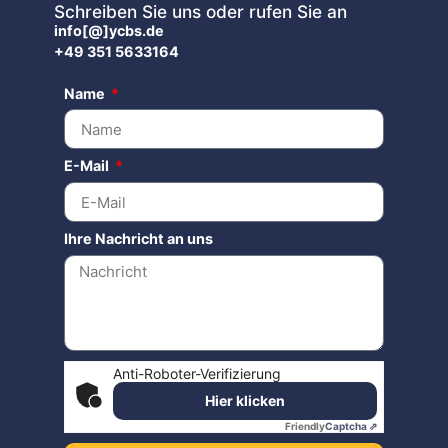
Schreiben Sie uns oder rufen Sie an
info[@]ycbs.de
+49 351 5633164
Name
E-Mail
Ihre Nachricht an uns
Anti-Roboter-Verifizierung
Hier klicken
Friendly
Captcha ⇗