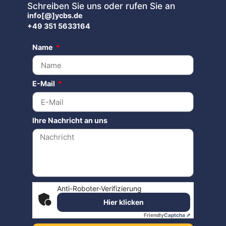
Schreiben Sie uns oder rufen Sie an
info[@]ycbs.de
+49 351 5633164
Name
E-Mail
Ihre Nachricht an uns
Anti-Roboter-Verifizierung
Hier klicken
Friendly
Captcha ⇗