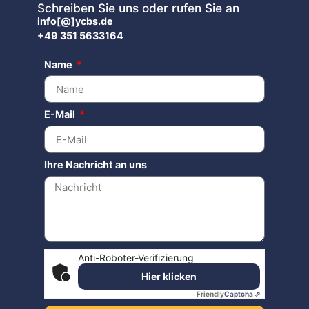
Schreiben Sie uns oder rufen Sie an
info[@]ycbs.de
+49 351 5633164
Name
E-Mail
Ihre Nachricht an uns
Anti-Roboter-Verifizierung
Hier klicken
Friendly
Captcha ⇗