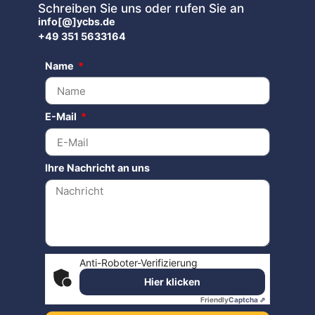
Schreiben Sie uns oder rufen Sie an
info[@]ycbs.de
+49 351 5633164
Name
E-Mail
Ihre Nachricht an uns
Anti-Roboter-Verifizierung
Hier klicken
Friendly
Captcha ⇗