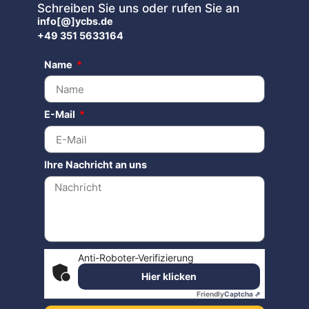
Schreiben Sie uns oder rufen Sie an
info[@]ycbs.de
+49 351 5633164
Name
E-Mail
Ihre Nachricht an uns
Anti-Roboter-Verifizierung
Hier klicken
Friendly
Captcha ⇗