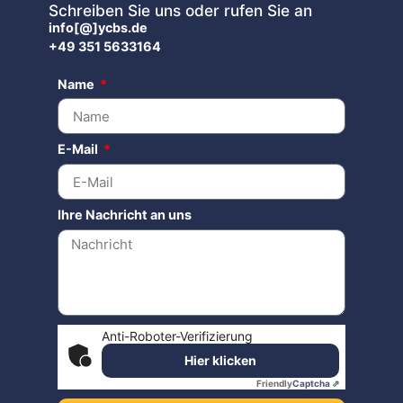
Schreiben Sie uns oder rufen Sie an
info[@]ycbs.de
+49 351 5633164
Name
E-Mail
Ihre Nachricht an uns
Anti-Roboter-Verifizierung
Hier klicken
Friendly
Captcha ⇗