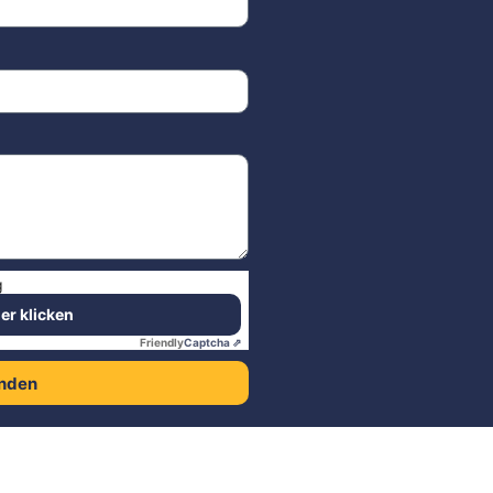
g
ier klicken
Friendly
Captcha ⇗
nden