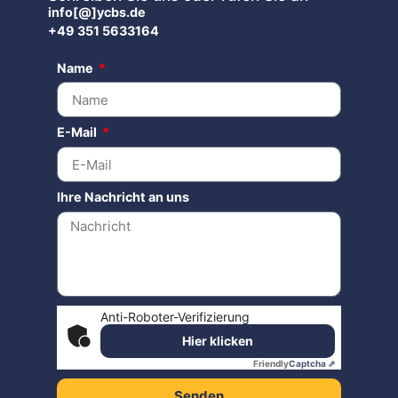
info[@]ycbs.de
+49 351 5633164
Name
E-Mail
Ihre Nachricht an uns
Anti-Roboter-Verifizierung
Hier klicken
Friendly
Captcha ⇗
Senden