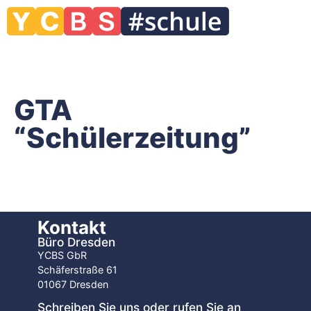
GTA
“Schülerzeitung”
Kontakt
Büro Dresden
YCBS GbR
Schäferstraße 61
01067 Dresden
Schreiben Sie uns oder rufen Sie an