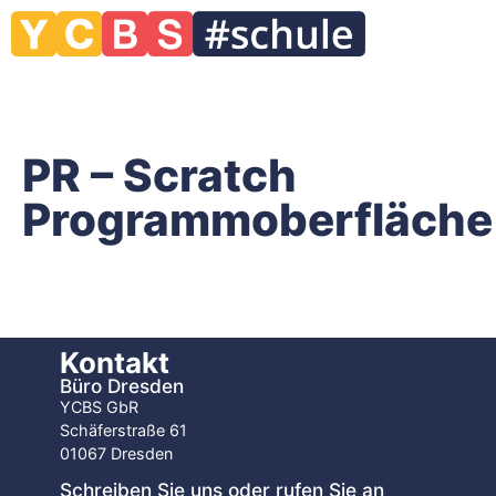
PR – Scratch
Programmoberfläche
Kontakt
Büro Dresden
YCBS GbR
Schäferstraße 61
01067 Dresden
Schreiben Sie uns oder rufen Sie an