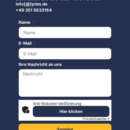
info[@]ycbs.de
+49 351 5633164
Name
E-Mail
Ihre Nachricht an uns
Anti-Roboter-Verifizierung
Hier klicken
Friendly
Captcha ⇗
Senden