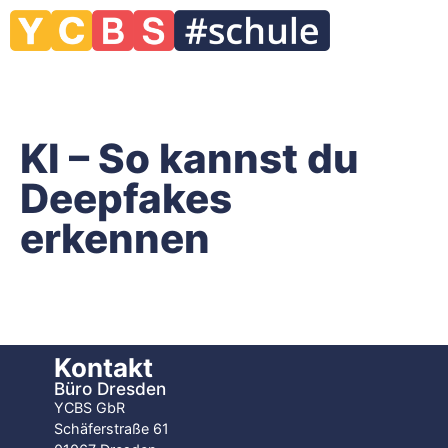
KI – So kannst du
Deepfakes
erkennen
Kontakt
Büro Dresden
YCBS GbR
Schäferstraße 61