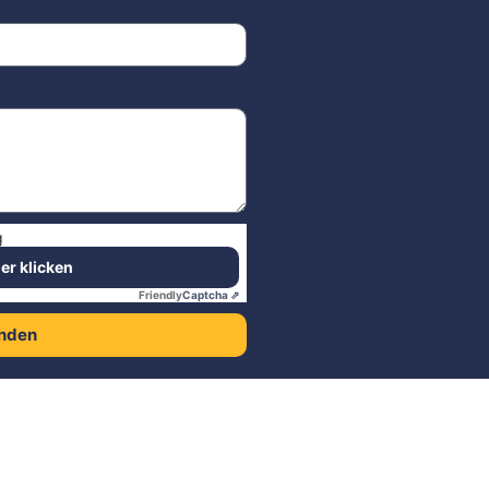
g
ier klicken
Friendly
Captcha ⇗
nden