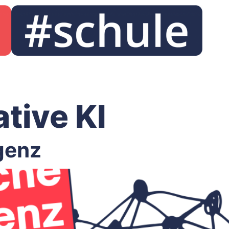
tive KI
igenz