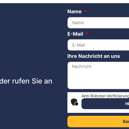
Name
E-Mail
Ihre Nachricht an uns
der rufen Sie an
Anti-Roboter-Verifizierun
H
Se