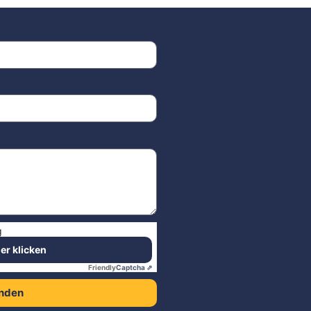
g
ier klicken
Friendly
Captcha ⇗
nden